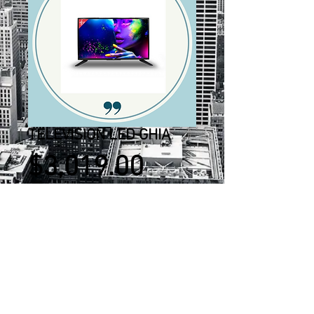
TELEVISION LED GHIA
Precio
$3,019.00
Agregar al carrito
TELEVISION LED GHIA BASICA 32"
HD 720P 3HDMI-1USB-VGA-PC60HZ