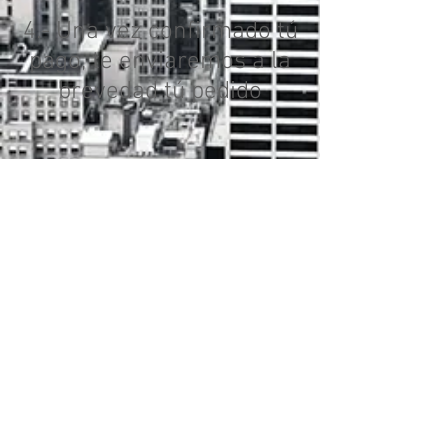
4.- Una vez confirmado tú
pago, te enviaremos a la
brevedad tú pedido
Enviamos a toda la
República Mexicana
GRACIAS
Por comprar con nosotros
________________________
recomiendanos