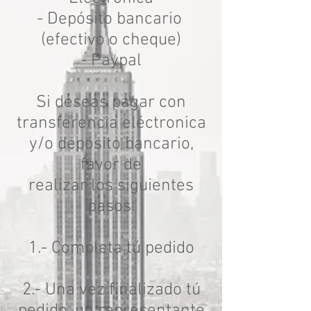
- Depósito bancario
(efectivo o cheque)
- Paypal
Si deseas pagar con
transferencia eléctronica
y/o depósito bancario,
favor de
realizar los siguientes
pasos:
1.- Completa tú pedido
2.- Una vez finalizado tú