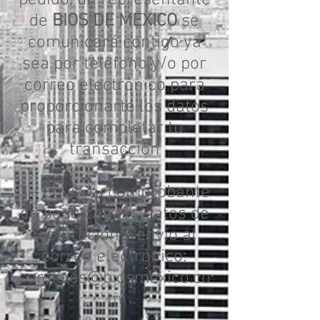
pedido, un representante
de
BIOS DE MEXICO
se
comunicará contigo ya
sea por teléfono y/o por
correo electrónico para
proporcionarte los datos
para completar tu
transacción
3.- Envía tu comprobante
de pago con tús datos de
facturación y envío al
correo electrónico:
servicios@biosmexico.co
m