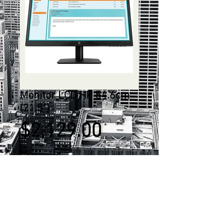
Monitor LCD HP 54.6cm
(21.5")
Precio
$2,129.00
Agregar al carrito
Monitor LCD HP N223 54.6cm (21.5")
Full HD WLED - 16:9 - Negro - 1920 x
1080 - 16,7 Millones de colores -