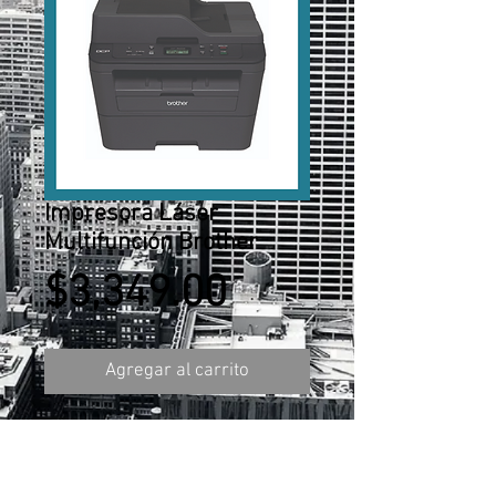
Impresora Láser
Multifunción Brother
Precio
$3,349.00
Agregar al carrito
Impresora Láser Multifunción
Brother DCP-L2540DW - Monocromo
- Copiadora/Impresora/Escáner - 30